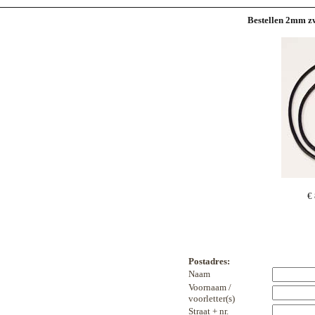
Bestellen 2mm z
€
Postadres:
Naam
Voornaam /
voorletter(s)
Straat + nr.